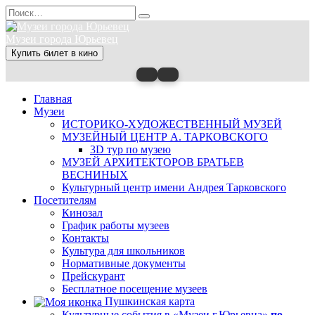
Перейти
Search
к
for:
содержанию
Музеи города Юрьевец
Купить билет в кино
Главная
Музеи
ИСТОРИКО-ХУДОЖЕСТВЕННЫЙ МУЗЕЙ
МУЗЕЙНЫЙ ЦЕНТР А. ТАРКОВСКОГО
3D тур по музею
МУЗЕЙ АРХИТЕКТОРОВ БРАТЬЕВ
ВЕСНИНЫХ
Культурный центр имени Андрея Тарковского
Посетителям
Кинозал
График работы музеев
Контакты
Культура для школьников
Нормативные документы
Прейскурант
Бесплатное посещение музеев
Пушкинская карта
Культурные события в «Музеи г.Юрьевца»
по