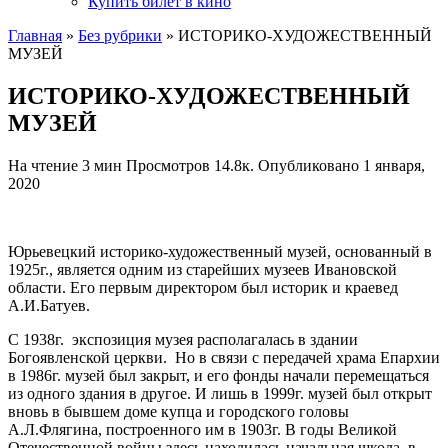
Купить билет в кино
Главная
»
Без рубрики
»
ИСТОРИКО-ХУДОЖЕСТВЕННЫЙ
МУЗЕЙ
ИСТОРИКО-ХУДОЖЕСТВЕННЫЙ
МУЗЕЙ
На чтение
3 мин
Просмотров
14.8к.
Опубликовано
1 января,
2020
Юрьевецкий историко-художественный музей, основанный в
1925г., является одним из старейших музеев Ивановской
области. Его первым директором был историк и краевед
А.И.Батуев.
С 1938г. экспозиция музея располагалась в здании
Богоявленской церкви. Но в связи с передачей храма Епархии
в 1986г. музей был закрыт, и его фонды начали перемещаться
из одного здания в другое. И лишь в 1999г. музей был открыт
вновь в бывшем доме купца и городского головы
А.Л.Флягина, построенного им в 1903г. В годы Великой
Отечественной войны здесь находилась начальная школа, в