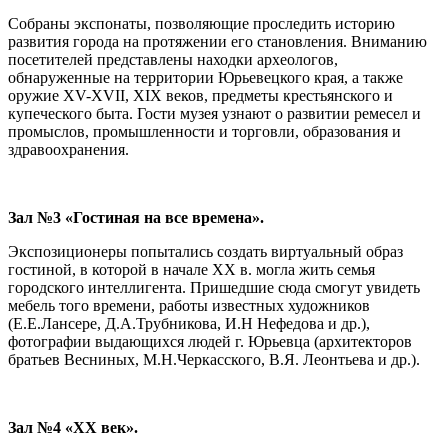
Собраны экспонаты, позволяющие проследить историю
развития города на протяжении его становления. Вниманию
посетителей представлены находки археологов,
обнаруженные на территории Юрьевецкого края, а также
оружие XV-XVII, XIX веков, предметы крестьянского и
купеческого быта. Гости музея узнают о развитии ремесел и
промыслов, промышленности и торговли, образования и
здравоохранения.
Зал №3 «Гостиная на все времена».
Экспозиционеры попытались создать виртуальный образ
гостиной, в которой в начале ХХ в. могла жить семья
городского интеллигента. Пришедшие сюда смогут увидеть
мебель того времени, работы известных художников
(Е.Е.Лансере, Д.А.Трубникова, И.Н Нефедова и др.),
фотографии выдающихся людей г. Юрьевца (архитекторов
братьев Весниных, М.Н.Черкасского, В.Я. Леонтьева и др.).
Зал №4 «ХХ век».