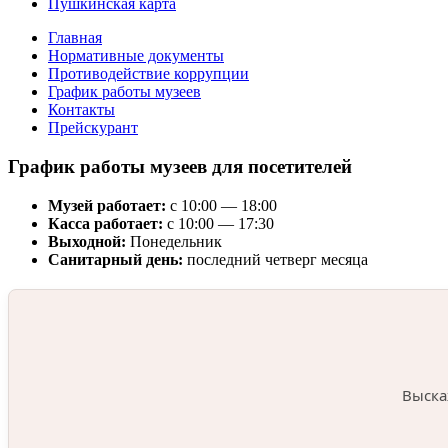
Пушкинская карта
Главная
Нормативные документы
Противодействие коррупции
График работы музеев
Контакты
Прейскурант
График работы музеев для посетителей
Музей работает:
с 10:00 — 18:00
Касса работает:
с 10:00 — 17:30
Выходной:
Понедельник
Санитарный день:
последний четверг месяца
Выска