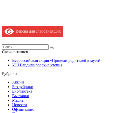
Версия для слабовидящих
Search
for:
Свежие записи
Всероссийская акция «Приведи родителей в музей»
VIII Владимировские чтения
Рубрики
Акции
Без рубрики
Библиотека
Выставки
Медиа
Новости
Официально