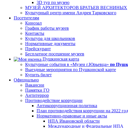
3D тур по музею
МУЗЕЙ АРХИТЕКТОРОВ БРАТЬЕВ ВЕСНИНЫХ
Культурный центр имени Андрея Тарковского
Посетителям
Кинозал
График работы музеев
Контакты
Культура для школьников
Нормативные документы
Прейскурант
Бесплатное посещение музеев
Пушкинская карта
Культурные события в «Музеи г.Юрьевца»
по Пушк
Выездные мероприятия по Пушкинской карте
Купить билет
Официально
Вакансии
Памятки ГО
Антитеррор
Противодействие коррупции
Антикоррупционная политика
План противодействия коррупции на 2022 го
Нормативно-правовые и иные акты
НПА Ивановской области
Международные и Федеральные НПА