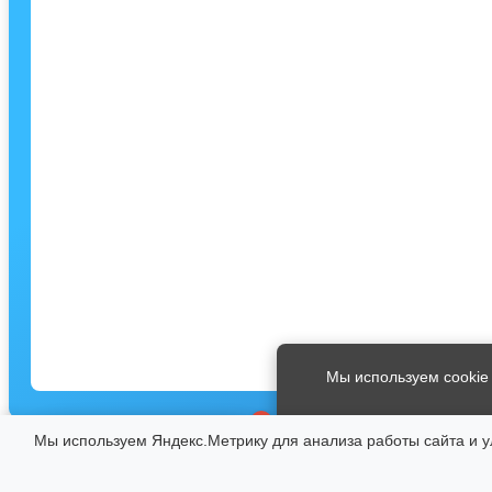
Мы используем cookie
×
Мы используем Яндекс.Метрику для анализа работы сайта и ул
ЗАПИСЬ НА ЭКСКУРСИИ
© 2026 Музеи города Юрьевец
8 (49337) 2-17-69