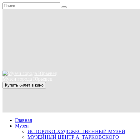
Перейти
Search
к
for:
содержанию
Музеи города Юрьевец
Купить билет в кино
Главная
Музеи
ИСТОРИКО-ХУДОЖЕСТВЕННЫЙ МУЗЕЙ
МУЗЕЙНЫЙ ЦЕНТР А. ТАРКОВСКОГО