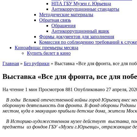
НПА ГБУ Музеи г. Юрьевца
Антикоррупционные стандарты
Методические материалы
Обратная связь
Обращения
Антикоррупционный ящик
Формы документов для заполнения
Комиссия по соблюдению требований к служ
Киноафиша: премьеры месяца
Купить билет в кино
Главная
»
Без рубрики
»
Выставка «Все для фронта, все для по
Выставка «Все для фронта, все для поб
На чтение
1 мин
Просмотров
881
Опубликовано
27 апреля, 202
В годы
Великой отечественной войны город Юрьевец внес не
оборонную деятельность для фронта.
В фонд обороны Родины 
местом, куда в эвакуацию прибыли детские дома, жители Моск
В Историко-художественном музее действует выставка, пос
предметы из фондов ГБУ «Музеи г.Юрьевца», отражающие дея