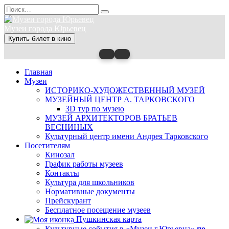
Перейти
Search
к
for:
содержанию
Музеи города Юрьевец
Купить билет в кино
Главная
Музеи
ИСТОРИКО-ХУДОЖЕСТВЕННЫЙ МУЗЕЙ
МУЗЕЙНЫЙ ЦЕНТР А. ТАРКОВСКОГО
3D тур по музею
МУЗЕЙ АРХИТЕКТОРОВ БРАТЬЕВ
ВЕСНИНЫХ
Культурный центр имени Андрея Тарковского
Посетителям
Кинозал
График работы музеев
Контакты
Культура для школьников
Нормативные документы
Прейскурант
Бесплатное посещение музеев
Пушкинская карта
Культурные события в «Музеи г.Юрьевца»
по