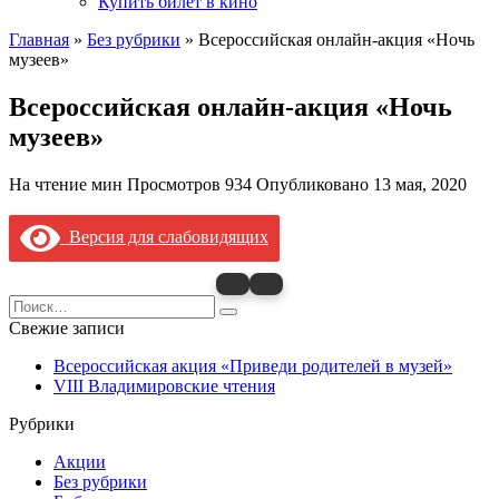
Купить билет в кино
Главная
»
Без рубрики
»
Всероссийская онлайн-акция «Ночь
музеев»
Всероссийская онлайн-акция «Ночь
музеев»
На чтение
мин
Просмотров
934
Опубликовано
13 мая, 2020
Версия для слабовидящих
Search
for:
Свежие записи
Всероссийская акция «Приведи родителей в музей»
VIII Владимировские чтения
Рубрики
Акции
Без рубрики