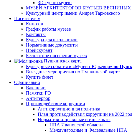
3D тур по музею
МУЗЕЙ АРХИТЕКТОРОВ БРАТЬЕВ ВЕСНИНЫХ
Культурный центр имени Андрея Тарковского
Посетителям
Кинозал
График работы музеев
Контакты
Культура для школьников
Нормативные документы
Прейскурант
Бесплатное посещение музеев
Пушкинская карта
Культурные события в «Музеи г.Юрьевца»
по Пушк
Выездные мероприятия по Пушкинской карте
Купить билет
Официально
Вакансии
Памятки ГО
Антитеррор
Противодействие коррупции
Антикоррупционная политика
План противодействия коррупции на 2022 го
Нормативно-правовые и иные акты
НПА Ивановской области
Международные и Федеральные НПА