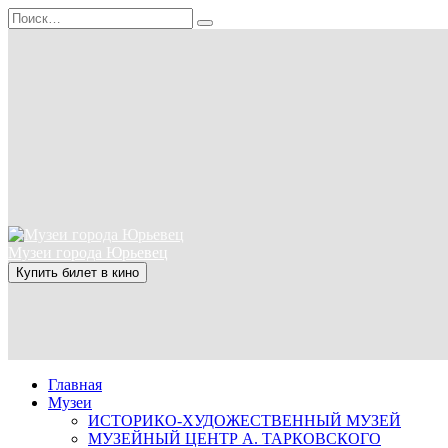
Перейти
Search
к
for:
содержанию
Музеи города Юрьевец
Купить билет в кино
Главная
Музеи
ИСТОРИКО-ХУДОЖЕСТВЕННЫЙ МУЗЕЙ
МУЗЕЙНЫЙ ЦЕНТР А. ТАРКОВСКОГО