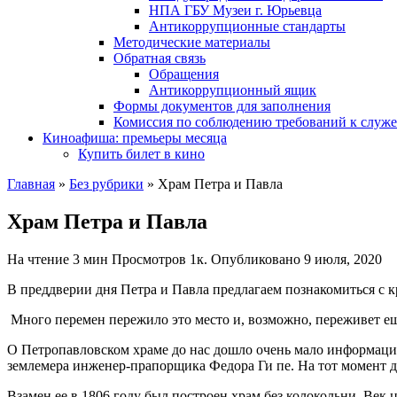
НПА ГБУ Музеи г. Юрьевца
Антикоррупционные стандарты
Методические материалы
Обратная связь
Обращения
Антикоррупционный ящик
Формы документов для заполнения
Комиссия по соблюдению требований к служ
Киноафиша: премьеры месяца
Купить билет в кино
Главная
»
Без рубрики
»
Храм Петра и Павла
Храм Петра и Павла
На чтение
3 мин
Просмотров
1к.
Опубликовано
9 июля, 2020
В преддверии дня Петра и Павла предлагаем познакомиться с к
Много перемен пережило это место и, возможно, переживет ещ
О Петропавловском храме до нас дошло очень мало информации
землемера инженер-прапорщика Федора Ги пе. На тот момент д
Взамен ее в 1806 году был построен храм без колокольни. Век 