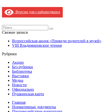
Версия для слабовидящих
Search
for:
Свежие записи
Всероссийская акция «Приведи родителей в музей»
VIII Владимировские чтения
Рубрики
Акции
Без рубрики
Библиотека
Выставки
Медиа
Новости
Официально
Пушкинская карта
Главная
Нормативные документы
Противодействие коррупции