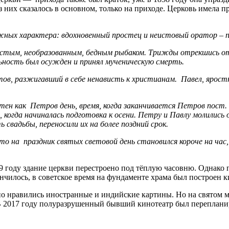
них сказалось в основном, только на приходе. Церковь имела пр
ных характера: вдохновенный простец и неистовый оратор – пр
стым, необразованным, бедным рыбаком. Трижды отрекшись от 
льность был осужден и принял мученическую смерть.
ов, разжигавший в себе ненависть к христианам. Павел, яростн
естен как Петров день, время, когда заканчивается Петров пос
, когда начиналась подготовка к осени. Петру и Павлу молились 
свадьбы, переносили их на более поздний срок.
то на праздник святых световой день становился короче на час,
9 году здание церкви перестроено под тёплую часовню. Однако п
нчилось, в советское время на фундаменте храма был построен к
о нравились иностранные и индийские картины. Но на святом ме
 В 2017 году полуразрушенный бывший кинотеатр был переплани