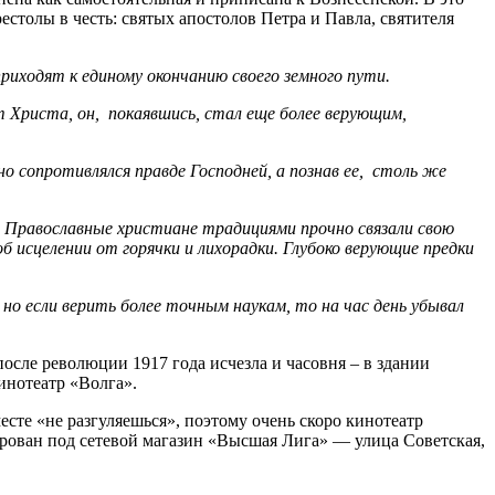
естолы в честь: святых апостолов Петра и Павла, святителя
иходят к единому окончанию своего земного пути.
Христа, он, покаявшись, стал еще более верующим,
о сопротивлялся правде Господней, а познав ее, столь же
т. Православные христиане традициями прочно связали свою
об исцелении от горячки и лихорадки. Глубоко верующие предки
 но если верить более точным наукам, то на час день убывал
осле революции 1917 года исчезла и часовня – в здании
инотеатр «Волга».
сте «не разгуляешься», поэтому очень скоро кинотеатр
рован под сетевой магазин «Высшая Лига» — улица Советская,