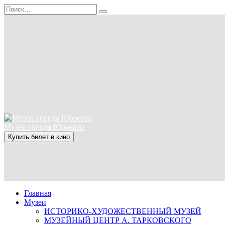
Перейти
Search
к
for:
содержанию
Музеи города Юрьевец
Купить билет в кино
Главная
Музеи
ИСТОРИКО-ХУДОЖЕСТВЕННЫЙ МУЗЕЙ
МУЗЕЙНЫЙ ЦЕНТР А. ТАРКОВСКОГО