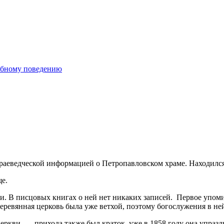
ебному поведению
раеведческой информацией о Петропавловском храме. Находился 
е.
. В писцовых книгах о ней нет никаких записей. Первое упомин
еревянная церковь была уже ветхой, поэтому богослужения в не
церкви — прихода также был краток, уже в 1858 году она упразд