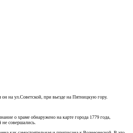
он на ул.Советской, при вьезде на Пятницкую гору.
ание о храме обнаружено на карте города 1779 года,
й не совершались.
нена как самостоятельная и приписана к Вознесенской. В это