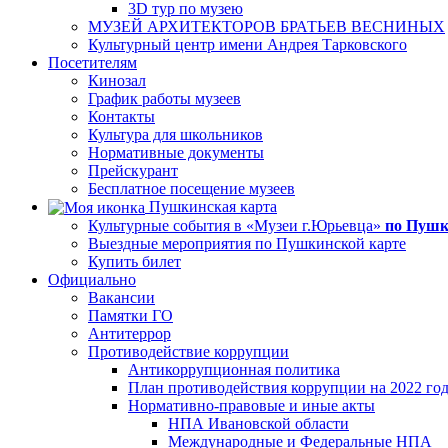
3D тур по музею
МУЗЕЙ АРХИТЕКТОРОВ БРАТЬЕВ ВЕСНИНЫХ
Культурный центр имени Андрея Тарковского
Посетителям
Кинозал
График работы музеев
Контакты
Культура для школьников
Нормативные документы
Прейскурант
Бесплатное посещение музеев
Пушкинская карта
Культурные события в «Музеи г.Юрьевца»
по Пушк
Выездные мероприятия по Пушкинской карте
Купить билет
Официально
Вакансии
Памятки ГО
Антитеррор
Противодействие коррупции
Антикоррупционная политика
План противодействия коррупции на 2022 го
Нормативно-правовые и иные акты
НПА Ивановской области
Международные и Федеральные НПА