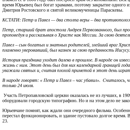
время Юрьевец был богат храмами, поэтому закрытие одного из 
Дмитрия Ростовского и святой великомученицы Параскевы.
КСТАТИ: Петр и Павел — два столпа веры – два противополож
Петр, старший брат апостола Андрея Первозванного, был про
проповедуя и рассказывая о Христе как Мессии. За свою деяте
Павел – сын богатых и знатных родителей, злейший враг Христ
пламенно уверовавший, был казнен за свою преданность Иисусу.
История праздника уходит далеко в прошлое. В народе он изв
жизнь с ним. Этот день был для них календарной границей года
уважали святых и, считая плохой приметой в этот день играть 
В народе говорят: « Петр и Павел – час убавил». Считалось, ч
только 24 июля.
Участь Петропавловской церкви оказалась не из лучших, в 190
оборудовали городскую типографию. Но и на этом дело не зако
Юрьевчане помнят, как ждали они очередного фильма. Особенн
перестал функционировать, и здание пустовало долгое время.
23.