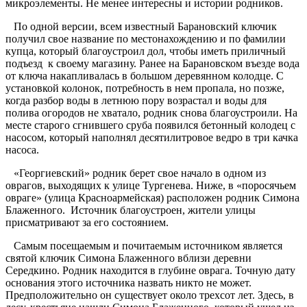
микроэлементы. Не менее интересны и истории родников.
По одной версии, всем известный Барановский ключик
получил свое название по местонахождению и по фамилии
купца, который благоустроил дол, чтобы иметь приличный
подъезд к своему магазину. Ранее на Барановском въезде вода
от ключа накапливалась в большом деревянном колодце. С
установкой колонок, потребность в нем пропала, но позже,
когда разбор воды в летнюю пору возрастал и воды для
полива огородов не хватало, родник снова благоустроили. На
месте старого сгнившего сруба появился бетонный колодец с
насосом, который наполнял десятилитровое ведро в три качка
насоса.
«Георгиевский» родник берет свое начало в одном из
оврагов, выходящих к улице Тургенева. Ниже, в «поросячьем
овраге» (улица Красноармейская) расположен родник Симона
Блаженного. Источник благоустроен, жители улицы
присматривают за его состоянием.
Самым посещаемым и почитаемым источником является
святой ключик Симона Блаженного вблизи деревни
Середкино. Родник находится в глубине оврага. Точную дату
основания этого источника назвать никто не может.
Предположительно он существует около трехсот лет. Здесь, в