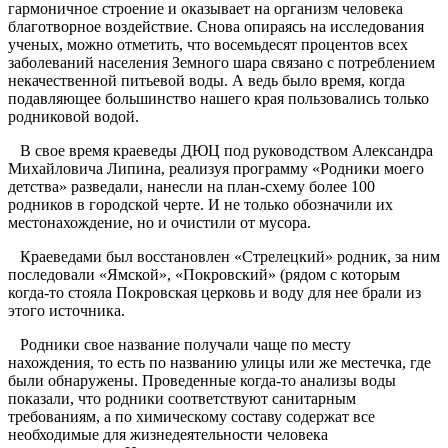
гармоничное строение и оказывает на организм человека
благотворное воздействие. Снова опираясь на исследования
ученых, можно отметить, что восемьдесят процентов всех
заболеваний населения Земного шара связано с потреблением
некачественной питьевой воды. А ведь было время, когда
подавляющее большинство нашего края пользовались только
родниковой водой.
В свое время краеведы ДЮЦ под руководством Александра
Михайловича Липина, реализуя программу «Родники моего
детства» разведали, нанесли на план-схему более 100
родников в городской черте. И не только обозначили их
местонахождение, но и очистили от мусора.
Краеведами был восстановлен «Стрелецкий» родник, за ним
последовали «Ямской», «Покровский» (рядом с которым
когда-то стояла Покровская церковь и воду для нее брали из
этого источника.
Родники свое название получали чаще по месту
нахождения, то есть по названию улицы или же местечка, где
были обнаружены. Проведенные когда-то анализы воды
показали, что родники соответствуют санитарным
требованиям, а по химическому составу содержат все
необходимые для жизнедеятельности человека