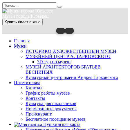
Перейти
Search
к
for:
содержанию
Музеи города Юрьевец
Купить билет в кино
Главная
Музеи
ИСТОРИКО-ХУДОЖЕСТВЕННЫЙ МУЗЕЙ
МУЗЕЙНЫЙ ЦЕНТР А. ТАРКОВСКОГО
3D тур по музею
МУЗЕЙ АРХИТЕКТОРОВ БРАТЬЕВ
ВЕСНИНЫХ
Культурный центр имени Андрея Тарковского
Посетителям
Кинозал
График работы музеев
Контакты
Культура для школьников
Нормативные документы
Прейскурант
Бесплатное посещение музеев
Пушкинская карта
Культурные события в «Музеи г.Юрьевца»
по