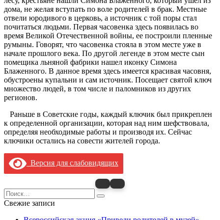
лесу, крестьяне нашли Симона Блаженного, который ушел из
дома, не желая вступать по воле родителей в брак. Местные
отвели юродивого в церковь, а источник с той поры стал
почитаться людьми. Первая часовенка здесь появилась во
время Великой Отечественной войны, ее построили пленные
румыны. Говорят, что часовенка стояла в этом месте уже в
начале прошлого века. По другой легенде в этом месте сын
помещика льняной фабрики нашел иконку Симона
Блаженного. В данное время здесь имеется красивая часовня,
обустроены купальни и сам источник. Посещает святой ключ
множество людей, в том числе и паломников из других
регионов.
Раньше в Советские годы, каждый ключик был прикреплен
к определенной организации, которая над ним шефствовала,
определяя необходимые работы и производя их. Сейчас
ключики остались на совести жителей города.
Версия для слабовидящих
Search
for:
Свежие записи
Всероссийская акция «Приведи родителей в музей»