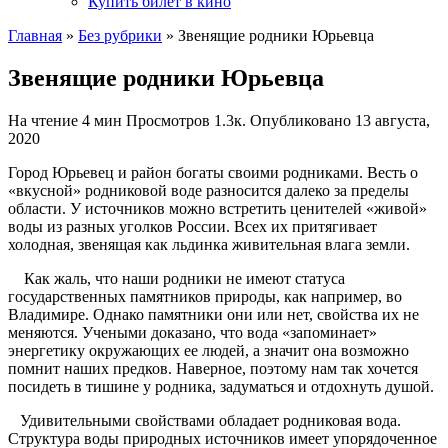
Купить билет в кино
Главная
»
Без рубрики
»
Звенящие родники Юрьевца
Звенящие родники Юрьевца
На чтение
4 мин
Просмотров
1.3к.
Опубликовано
13 августа,
2020
Город Юрьевец и район богаты своими родниками. Весть о
«вкусной» родниковой воде разносится далеко за пределы
области. У источников можно встретить ценителей «живой»
воды из разных уголков России. Всех их притягивает
холодная, звенящая как льдинка живительная влага земли.
Как жаль, что наши родники не имеют статуса
государственных памятников природы, как например, во
Владимире. Однако памятники они или нет, свойства их не
меняются. Учеными доказано, что вода «запоминает»
энергетику окружающих ее людей, а значит она возможно
помнит наших предков. Наверное, поэтому нам так хочется
посидеть в тишине у родника, задуматься и отдохнуть душой.
Удивительными свойствами обладает родниковая вода.
Структура воды природных источников имеет упорядоченное