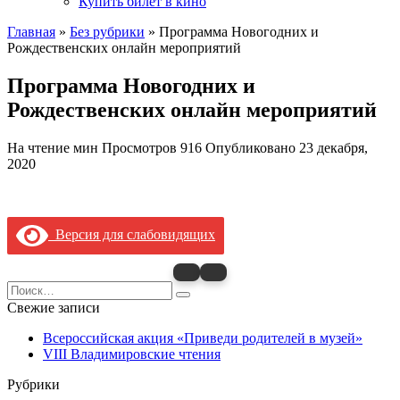
Купить билет в кино
Главная
»
Без рубрики
»
Программа Новогодних и
Рождественских онлайн мероприятий
Программа Новогодних и
Рождественских онлайн мероприятий
На чтение
мин
Просмотров
916
Опубликовано
23 декабря,
2020
Версия для слабовидящих
Search
for:
Свежие записи
Всероссийская акция «Приведи родителей в музей»
VIII Владимировские чтения
Рубрики