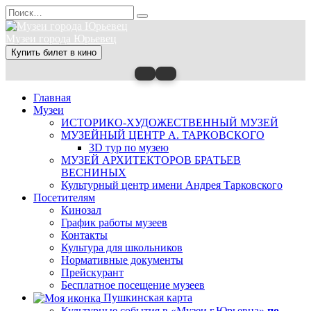
Перейти
Search
к
for:
содержанию
Музеи города Юрьевец
Купить билет в кино
Главная
Музеи
ИСТОРИКО-ХУДОЖЕСТВЕННЫЙ МУЗЕЙ
МУЗЕЙНЫЙ ЦЕНТР А. ТАРКОВСКОГО
3D тур по музею
МУЗЕЙ АРХИТЕКТОРОВ БРАТЬЕВ
ВЕСНИНЫХ
Культурный центр имени Андрея Тарковского
Посетителям
Кинозал
График работы музеев
Контакты
Культура для школьников
Нормативные документы
Прейскурант
Бесплатное посещение музеев
Пушкинская карта
Культурные события в «Музеи г.Юрьевца»
по