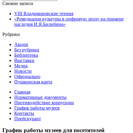
for:
Свежие записи
VIII Владимировские чтения
«Ремедиация культуры в цифровую эпоху на примере
наследия И.Я.Билибина»
Рубрики
Акции
Без рубрики
Библиотека
Выставки
Медиа
Новости
Официально
Пушкинская карта
Главная
Нормативные документы
Противодействие коррупции
График работы музеев
Контакты
Прейскурант
График работы музеев для посетителей