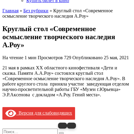
Купить билет в кино
Главная
»
Без рубрики
»
Круглый стол «Современное
осмысление творческого наследия А.Роу»
Круглый стол «Современное
осмысление творческого наследия
А.Роу»
На чтение
1 мин
Просмотров
729
Опубликовано
25 мая, 2021
21 мая в рамках ХХ областного кинофестиваля «Дети и
сказка. Памяти А.А.Роу» состоялся круглый стол
«Современное осмысление творческого наследия А.Роу». В
работе круглого стола приняла участие заведующая отделом
научно-просветительной работы ГБУ «Музеи г.Юрьевца»
Э.Р.Аксенова с докладом «А.Роу. Гений места».
Версия для слабовидящих
Search