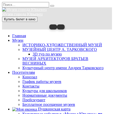
Перейти
Search
к
for:
содержанию
Музеи города Юрьевец
Купить билет в кино
Главная
Музеи
ИСТОРИКО-ХУДОЖЕСТВЕННЫЙ МУЗЕЙ
МУЗЕЙНЫЙ ЦЕНТР А. ТАРКОВСКОГО
3D тур по музею
МУЗЕЙ АРХИТЕКТОРОВ БРАТЬЕВ
ВЕСНИНЫХ
Культурный центр имени Андрея Тарковского
Посетителям
Кинозал
График работы музеев
Контакты
Культура для школьников
Нормативные документы
Прейскурант
Бесплатное посещение музеев
Пушкинская карта
Культурные события в «Музеи г.Юрьевца»
по