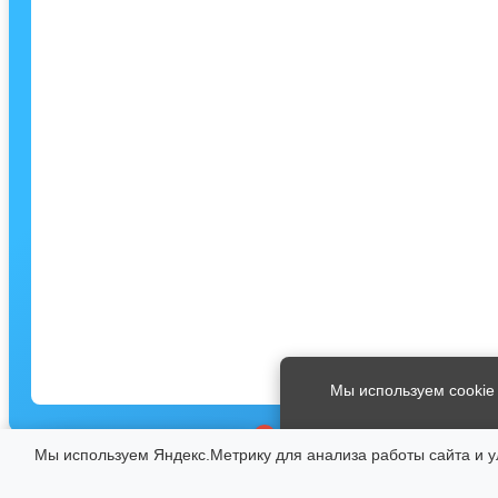
Мы используем cookie
×
Мы используем Яндекс.Метрику для анализа работы сайта и ул
ЗАПИСЬ НА ЭКСКУРСИИ
© 2026 Музеи города Юрьевец
8 (49337) 2-17-69