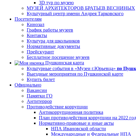
3D тур по музею
МУЗЕЙ АРХИТЕКТОРОВ БРАТЬЕВ ВЕСНИНЫХ
Культурный центр имени Андрея Тарковского
Посетителям
Кинозал
График работы музеев
Контакты
Культура для школьников
Нормативные документы
Прейскурант
Бесплатное посещение музеев
Пушкинская карта
Культурные события в «Музеи г.Юрьевца»
по Пушк
Выездные мероприятия по Пушкинской карте
Купить билет
Официально
Вакансии
Памятки ГО
Антитеррор
Противодействие коррупции
Антикоррупционная политика
План противодействия коррупции на 2022 го
Нормативно-правовые и иные акты
НПА Ивановской области
Международные и Федеральные НПА