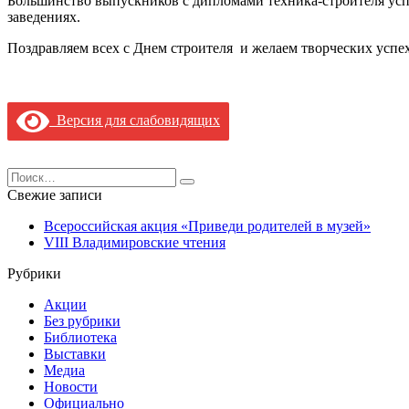
Большинство выпускников с дипломами техника-строителя усп
заведениях.
Поздравляем всех с Днем строителя и желаем творческих успех
Версия для слабовидящих
Search
for:
Свежие записи
Всероссийская акция «Приведи родителей в музей»
VIII Владимировские чтения
Рубрики
Акции
Без рубрики
Библиотека
Выставки
Медиа
Новости
Официально