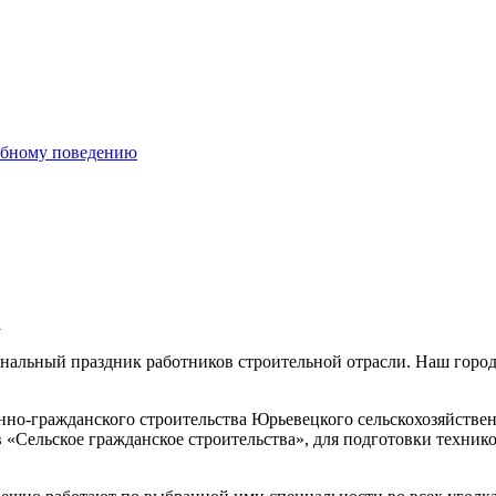
ебному поведению
1
иональный праздник работников строительной отрасли. Наш горо
но-гражданского строительства Юрьевецкого сельскохозяйствен
 «Сельское гражданское строительства», для подготовки техников