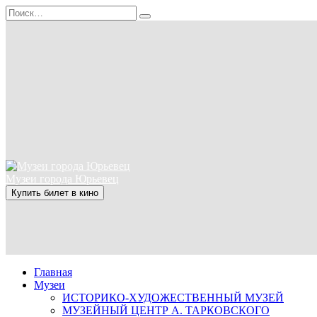
Перейти
Search
к
for:
содержанию
Музеи города Юрьевец
Купить билет в кино
Главная
Музеи
ИСТОРИКО-ХУДОЖЕСТВЕННЫЙ МУЗЕЙ
МУЗЕЙНЫЙ ЦЕНТР А. ТАРКОВСКОГО