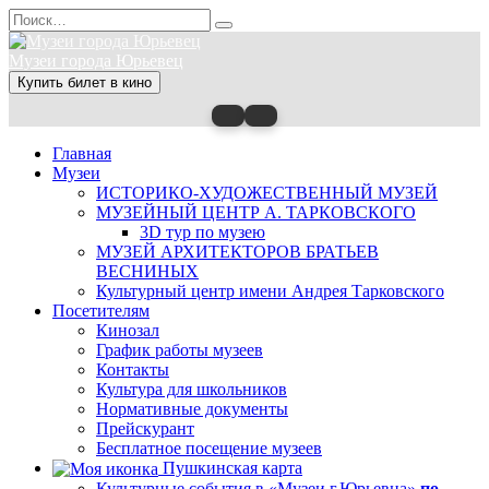
Перейти
Search
к
for:
содержанию
Музеи города Юрьевец
Купить билет в кино
Главная
Музеи
ИСТОРИКО-ХУДОЖЕСТВЕННЫЙ МУЗЕЙ
МУЗЕЙНЫЙ ЦЕНТР А. ТАРКОВСКОГО
3D тур по музею
МУЗЕЙ АРХИТЕКТОРОВ БРАТЬЕВ
ВЕСНИНЫХ
Культурный центр имени Андрея Тарковского
Посетителям
Кинозал
График работы музеев
Контакты
Культура для школьников
Нормативные документы
Прейскурант
Бесплатное посещение музеев
Пушкинская карта
Культурные события в «Музеи г.Юрьевца»
по