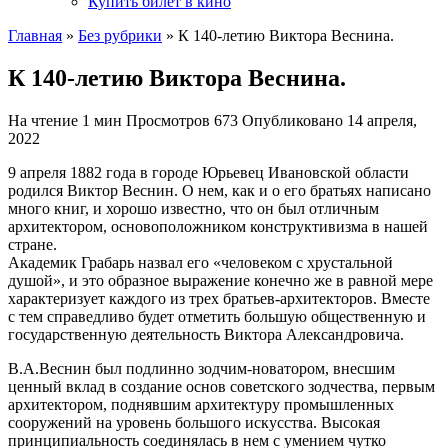
Купить билет в кино
Главная
»
Без рубрики
»
К 140-летию Виктора Веснина.
К 140-летию Виктора Веснина.
На чтение
1 мин
Просмотров
673
Опубликовано
14 апреля,
2022
9 апреля 1882 года в городе Юрьевец Ивановской области
родился Виктор Веснин. О нем, как и о его братьях написано
много книг, и хорошо известно, что он был отличным
архитектором, основоположником конструктивизма в нашей
стране.
Академик Грабарь назвал его «человеком с хрустальной
душой», и это образное выражение конечно же в равной мере
характеризует каждого из трех братьев-архитекторов. Вместе
с тем справедливо будет отметить большую общественную и
государственную деятельность Виктора Александровича.
В.А.Веснин был подлинно зодчим-новатором, внесшим
ценный вклад в создание основ советского зодчества, первым
архитектором, поднявшим архитектуру промышленных
сооружений на уровень большого искусства. Высокая
принципиальность соединялась в нем с умением чутко