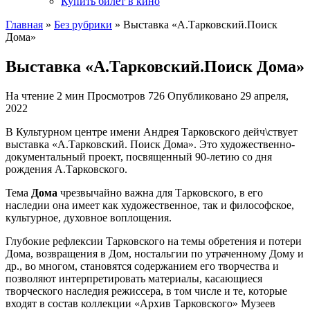
Купить билет в кино
Главная
»
Без рубрики
»
Выставка «А.Тарковский.Поиск
Дома»
Выставка «А.Тарковский.Поиск Дома»
На чтение
2 мин
Просмотров
726
Опубликовано
29 апреля,
2022
В Культурном центре имени Андрея Тарковского дейч\ствует
выставка «А.Тарковский. Поиск Дома». Это художественно-
документальный проект, посвященный 90-летию со дня
рождения А.Тарковского.
Тема
Дома
чрезвычайно важна для Тарковского, в его
наследии она имеет как художественное, так и философское,
культурное, духовное воплощения.
Глубокие рефлексии Тарковского на темы обретения и потери
Дома, возвращения в Дом, ностальгии по утраченному Дому и
др., во многом, становятся содержанием его творчества и
позволяют интерпретировать материалы, касающиеся
творческого наследия режиссера, в том числе и те, которые
входят в состав коллекции «Архив Тарковского» Музеев