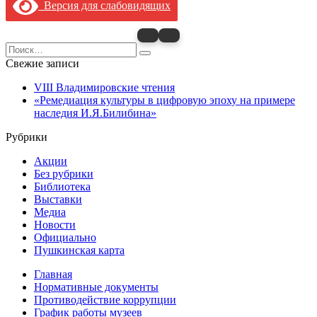
Версия для слабовидящих
Search
for:
Свежие записи
VIII Владимировские чтения
«Ремедиация культуры в цифровую эпоху на примере
наследия И.Я.Билибина»
Рубрики
Акции
Без рубрики
Библиотека
Выставки
Медиа
Новости
Официально
Пушкинская карта
Главная
Нормативные документы
Противодействие коррупции
График работы музеев