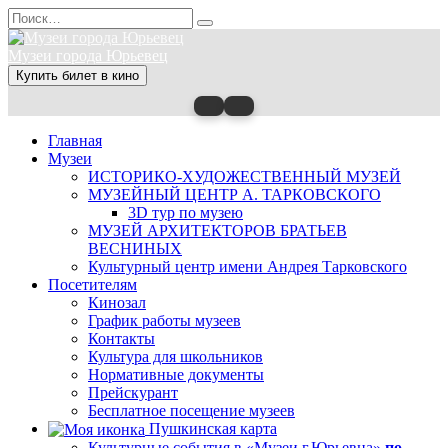
Перейти
Search
к
for:
содержанию
Музеи города Юрьевец
Купить билет в кино
Главная
Музеи
ИСТОРИКО-ХУДОЖЕСТВЕННЫЙ МУЗЕЙ
МУЗЕЙНЫЙ ЦЕНТР А. ТАРКОВСКОГО
3D тур по музею
МУЗЕЙ АРХИТЕКТОРОВ БРАТЬЕВ
ВЕСНИНЫХ
Культурный центр имени Андрея Тарковского
Посетителям
Кинозал
График работы музеев
Контакты
Культура для школьников
Нормативные документы
Прейскурант
Бесплатное посещение музеев
Пушкинская карта
Культурные события в «Музеи г.Юрьевца»
по