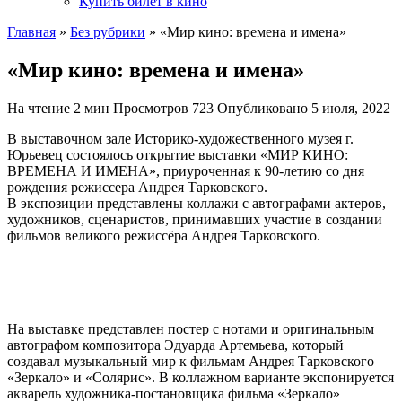
Купить билет в кино
Главная
»
Без рубрики
»
«Мир кино: времена и имена»
«Мир кино: времена и имена»
На чтение
2 мин
Просмотров
723
Опубликовано
5 июля, 2022
В выставочном зале Историко-художественного музея г.
Юрьевец состоялось открытие выставки «МИР КИНО:
ВРЕМЕНА И ИМЕНА», приуроченная к 90-летию со дня
рождения режиссера Андрея Тарковского.
В экспозиции представлены коллажи с автографами актеров,
художников, сценаристов, принимавших участие в создании
фильмов великого режиссёра Андрея Тарковского.
На выставке представлен постер с нотами и оригинальным
автографом композитора Эдуарда Артемьева, который
создавал музыкальный мир к фильмам Андрея Тарковского
«Зеркало» и «Солярис». В коллажном варианте экспонируется
акварель художника-постановщика фильма «Зеркало»