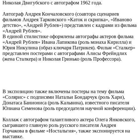
Николая Двигубского с автографом 1962 года.
Автограф Андрея Кончаловского (соавтора сценариев
фильмов Андрея Тарковского «Каток и скрипка», «Иваново
детство», «Андрей Рублев») представлен с кадрами из фильма
«Андрей Рублев».
В единой стилистике оформлены автографы актеров фильма
«Андрей Рублев» Ивана Лапикова (роль монаха Кирилла) и
Юрия Никулина (образ ключаря Патрикея). Фильм «Сталкер»
представлен постерами с автографами Алисы Фрейндлих
(жена Сталкера) и Николая Гринько (роль Профессора).
В экспозицию также включены постеры на тему фильма
«Солярис» с подписями Натальи Бондарчук (роль Хари),
Донатаса Баниониса (роль Кальвина), известного писателя
Юлиана Семенова (роль председателя научной конференции).
Коллаж с автографом талантливого актера Олега Янковского,
сыгравшего главную роль русского писателя Андрея
Горчакова в фильме «Ностальгия», также экспонируется на
выставке.