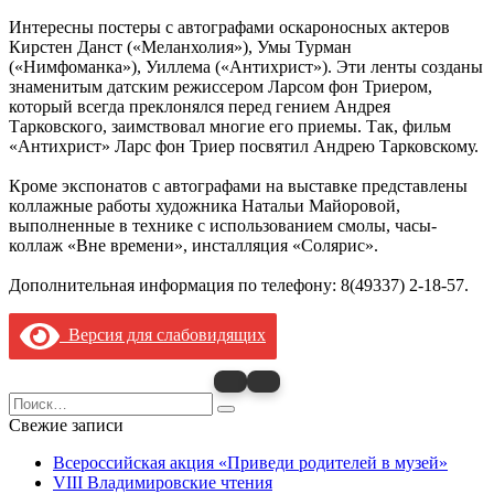
Интересны постеры с автографами оскароносных актеров
Кирстен Данст («Меланхолия»), Умы Турман
(«Нимфоманка»), Уиллема («Антихрист»). Эти ленты созданы
знаменитым датским режиссером Ларсом фон Триером,
который всегда преклонялся перед гением Андрея
Тарковского, заимствовал многие его приемы. Так, фильм
«Антихрист» Ларс фон Триер посвятил Андрею Тарковскому.
Кроме экспонатов с автографами на выставке представлены
коллажные работы художника Натальи Майоровой,
выполненные в технике с использованием смолы, часы-
коллаж «Вне времени», инсталляция «Солярис».
Дополнительная информация по телефону: 8(49337) 2-18-57.
Версия для слабовидящих
Search
for:
Свежие записи
Всероссийская акция «Приведи родителей в музей»
VIII Владимировские чтения