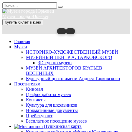
Перейти
Search
к
for:
содержанию
Музеи города Юрьевец
Купить билет в кино
Главная
Музеи
ИСТОРИКО-ХУДОЖЕСТВЕННЫЙ МУЗЕЙ
МУЗЕЙНЫЙ ЦЕНТР А. ТАРКОВСКОГО
3D тур по музею
МУЗЕЙ АРХИТЕКТОРОВ БРАТЬЕВ
ВЕСНИНЫХ
Культурный центр имени Андрея Тарковского
Посетителям
Кинозал
График работы музеев
Контакты
Культура для школьников
Нормативные документы
Прейскурант
Бесплатное посещение музеев
Пушкинская карта
Культурные события в «Музеи г.Юрьевца»
по