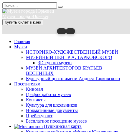
Перейти
Search
к
for:
содержанию
Музеи города Юрьевец
Купить билет в кино
Главная
Музеи
ИСТОРИКО-ХУДОЖЕСТВЕННЫЙ МУЗЕЙ
МУЗЕЙНЫЙ ЦЕНТР А. ТАРКОВСКОГО
3D тур по музею
МУЗЕЙ АРХИТЕКТОРОВ БРАТЬЕВ
ВЕСНИНЫХ
Культурный центр имени Андрея Тарковского
Посетителям
Кинозал
График работы музеев
Контакты
Культура для школьников
Нормативные документы
Прейскурант
Бесплатное посещение музеев
Пушкинская карта
Культурные события в «Музеи г.Юрьевца»
по