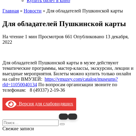
Купить билет в кино
Главная
»
Новости
»
Для обладателей Пушкинской карты
Для обладателей Пушкинской карты
На чтение
1 мин
Просмотров
661
Опубликовано
13 декабря,
2022
Для обладателей Пушкинской карты в музее действуют
тематические программы, мастер-классы, экскурсии, лекции и
выездные мероприятия. Билеты можно купить только онлайн
на сайте ВМУЗЕЙ:
https://vmuzey.com/catalog/museums?
rId=11050040134
По вопросам организации звоните по
телефонам:
8 (49337) 2-19-36
Версия для слабовидящих
Search
for:
Свежие записи