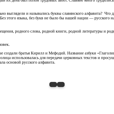
их день был полон трудовых забот. Славяне много трудились, н
но выглядели и назывались буквы славянского алфавита? Что дл
ез этого языка, без букв не было бы нашей нации — русского на
ещения, родного слова, родной книги, родной литературы и род
ловек.
ые создали братья Кирилл и Мефодий. Название азбуки «Глаголи
аголица использовалась для передачи церковных текстов и просу
ала основой русского алфавита.