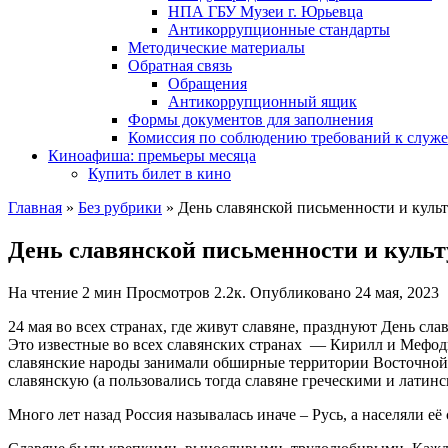
НПА ГБУ Музеи г. Юрьевца
Антикоррупционные стандарты
Методические материалы
Обратная связь
Обращения
Антикоррупционный ящик
Формы документов для заполнения
Комиссия по соблюдению требований к служ
Киноафиша: премьеры месяца
Купить билет в кино
Главная
»
Без рубрики
»
День славянской письменности и куль
День славянской письменности и куль
На чтение
2 мин
Просмотров
2.2к.
Опубликовано
24 мая, 2023
24 мая во всех странах, где живут славяне, празднуют День с
Это известные во всех славянских странах — Кирилл и Мефод
славянские народы занимали обширные территории Восточной 
славянскую (а пользовались тогда славяне греческими и латин
Много лет назад Россия называлась иначе – Русь, а населяли её 