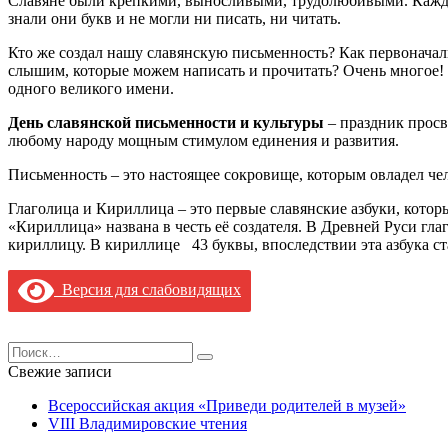
Славяне были крепкими, выносливыми, трудолюбивыми. Каждый 
знали они букв и не могли ни писать, ни читать.
Кто же создал нашу славянскую письменность? Как первоначаль
слышим, которые можем написать и прочитать? Очень многое! Б
одного великого имени.
День славянской письменности и культуры
– праздник просв
любому народу мощным стимулом единения и развития.
Письменность – это настоящее сокровище, которым овладел че
Глаголица и Кириллица – это первые славянские азбуки, котор
«Кириллица» названа в честь её создателя. В Древней Руси гл
кириллицу. В кириллице 43 буквы, впоследствии эта азбука ст
Версия для слабовидящих
Search
for:
Свежие записи
Всероссийская акция «Приведи родителей в музей»
VIII Владимировские чтения