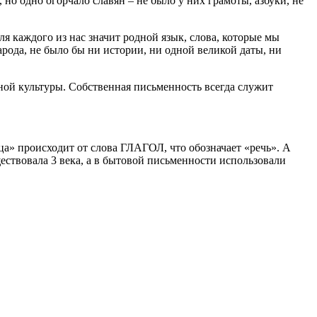
о одно огорчало славян – не было у них грамоты, азбуки, не
я каждого из нас значит родной язык, слова, которые мы
рода, не было бы ни истории, ни одной великой даты, ни
ной культуры. Собственная письменность всегда служит
ца» происходит от слова ГЛАГОЛ, что обозначает «речь». А
ществовала 3 века, а в бытовой письменности использовали