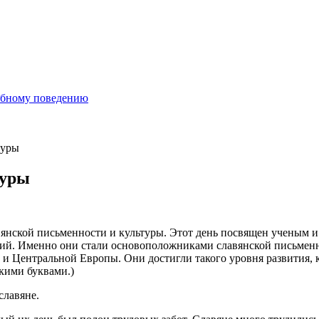
ебному поведению
туры
туры
лавянской письменности и культуры. Этот день посвящен ученым 
ий. Именно они стали основоположниками славянской письменно
и Центральной Европы. Они достигли такого уровня развития, к
скими буквами.)
славяне.