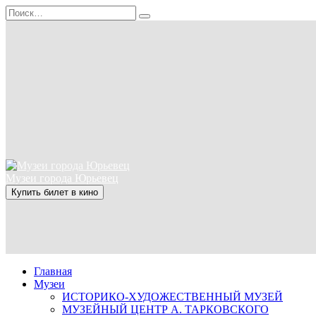
Перейти
Search
к
for:
содержанию
Музеи города Юрьевец
Купить билет в кино
Главная
Музеи
ИСТОРИКО-ХУДОЖЕСТВЕННЫЙ МУЗЕЙ
МУЗЕЙНЫЙ ЦЕНТР А. ТАРКОВСКОГО