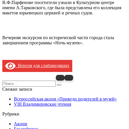
В.Ф.Парфенове посетители узнали в Культурном центре
имени А.Тарковского, где была представлена его коллекция
макетов юрьевецких церквей и речных судов.
Вечерняя экскурсия по исторической части города стала
завершением программы «Ночь музеев».
Версия для слабовидящих
Search
for:
Свежие записи
Всероссийская акция «Приведи родителей в музей»
VIII Владимировские чтения
Рубрики
Акции
Без рубрики