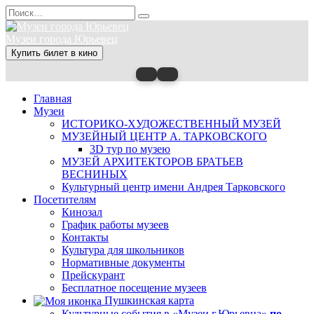
Перейти
Search
к
for:
содержанию
Музеи города Юрьевец
Купить билет в кино
Главная
Музеи
ИСТОРИКО-ХУДОЖЕСТВЕННЫЙ МУЗЕЙ
МУЗЕЙНЫЙ ЦЕНТР А. ТАРКОВСКОГО
3D тур по музею
МУЗЕЙ АРХИТЕКТОРОВ БРАТЬЕВ
ВЕСНИНЫХ
Культурный центр имени Андрея Тарковского
Посетителям
Кинозал
График работы музеев
Контакты
Культура для школьников
Нормативные документы
Прейскурант
Бесплатное посещение музеев
Пушкинская карта
Культурные события в «Музеи г.Юрьевца»
по