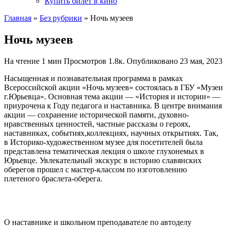
Купить билет в кино
Главная
»
Без рубрики
»
Ночь музеев
Ночь музеев
На чтение
1 мин
Просмотров
1.8к.
Опубликовано
23 мая, 2023
Насыщенная и познавательная программа в рамках
Всероссийской акции «Ночь музеев» состоялась в ГБУ «Музеи
г.Юрьевца». Основная тема акции — «История и истории» —
приурочена к Году педагога и наставника. В центре внимания
акции — сохранение исторической памяти, духовно-
нравственных ценностей, частные рассказы о героях,
наставниках, событиях,коллекциях, научных открытиях. Так,
в Историко-художественном музее для посетителей была
представлена тематическая лекция о школе глухонемых в
Юрьевце. Увлекательный экскурс в историю славянских
оберегов прошел с мастер-классом по изготовлению
плетеного браслета-оберега.
О наставнике и школьном преподавателе по автоделу