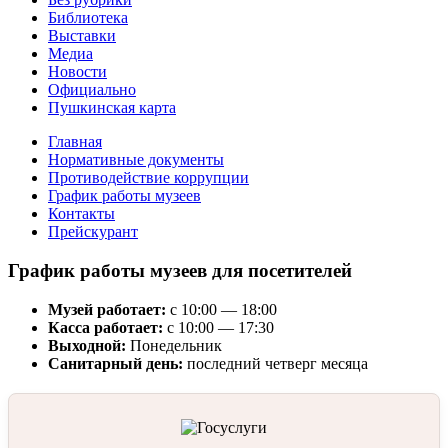
Библиотека
Выставки
Медиа
Новости
Официально
Пушкинская карта
Главная
Нормативные документы
Противодействие коррупции
График работы музеев
Контакты
Прейскурант
График работы музеев для посетителей
Музей работает:
с 10:00 — 18:00
Касса работает:
с 10:00 — 17:30
Выходной:
Понедельник
Санитарный день:
последний четверг месяца