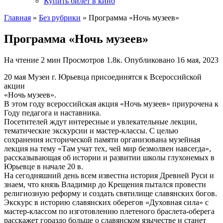
Купить билет в кино
Главная
»
Без рубрики
»
Программа «Ночь музеев»
Программа «Ночь музеев»
На чтение
2 мин
Просмотров
1.8к.
Опубликовано
16 мая, 2023
20 мая Музеи г. Юрьевца присоединятся к Всероссийской
акции
«Ночь музеев».
В этом году всероссийская акция «Ночь музеев» приурочена к
Году педагога и наставника.
Посетителей ждут интересные и увлекательные лекции,
тематические экскурсии и мастер-классы. С целью
сохранения исторической памяти организована музейная
лекция на тему «Там учат тех, чей мир безмолвен навсегда»,
рассказывающая об истории и развитии школы глухонемых в
Юрьевце в начале 20 в.
На сегодняшний день всем известна история Древней Руси и
знаем, что князь Владимир до Крещения пытался провести
религиозную реформу и создать святилище славянских богов.
Экскурс в историю славянских оберегов «Духовная сила» с
мастер-классом по изготовлению плетеного браслета-оберега
расскажет гораздо больше о славянском язычестве и станет