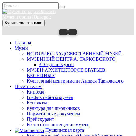
Перейти
Search
к
for:
содержанию
Музеи города Юрьевец
Купить билет в кино
Главная
Музеи
ИСТОРИКО-ХУДОЖЕСТВЕННЫЙ МУЗЕЙ
МУЗЕЙНЫЙ ЦЕНТР А. ТАРКОВСКОГО
3D тур по музею
МУЗЕЙ АРХИТЕКТОРОВ БРАТЬЕВ
ВЕСНИНЫХ
Культурный центр имени Андрея Тарковского
Посетителям
Кинозал
График работы музеев
Контакты
Культура для школьников
Нормативные документы
Прейскурант
Бесплатное посещение музеев
Пушкинская карта
Культурные события в «Музеи г.Юрьевца»
по