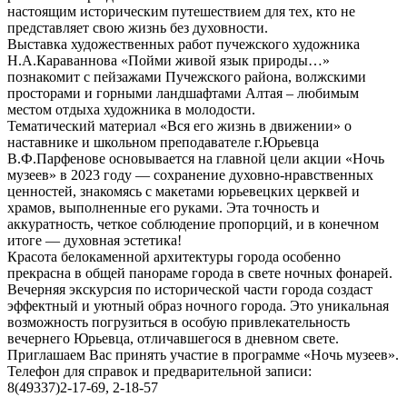
настоящим историческим путешествием для тех, кто не
представляет свою жизнь без духовности.
Выставка художественных работ пучежского художника
Н.А.Караваннова «Пойми живой язык природы…»
познакомит с пейзажами Пучежского района, волжскими
просторами и горными ландшафтами Алтая – любимым
местом отдыха художника в молодости.
Тематический материал «Вся его жизнь в движении» о
наставнике и школьном преподавателе г.Юрьевца
В.Ф.Парфенове основывается на главной цели акции «Ночь
музеев» в 2023 году — сохранение духовно-нравственных
ценностей, знакомясь с макетами юрьевецких церквей и
храмов, выполненные его руками. Эта точность и
аккуратность, четкое соблюдение пропорций, и в конечном
итоге — духовная эстетика!
Красота белокаменной архитектуры города особенно
прекрасна в общей панораме города в свете ночных фонарей.
Вечерняя экскурсия по исторической части города создаст
эффектный и уютный образ ночного города. Это уникальная
возможность погрузиться в особую привлекательность
вечернего Юрьевца, отличавшегося в дневном свете.
Приглашаем Вас принять участие в программе «Ночь музеев».
Телефон для справок и предварительной записи:
8(49337)2-17-69, 2-18-57