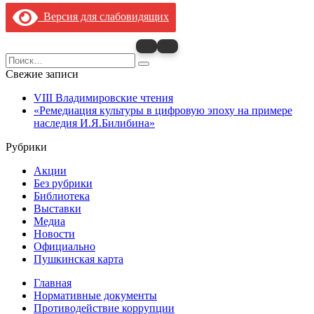
Версия для слабовидящих
Search
for:
Свежие записи
VIII Владимировские чтения
«Ремедиация культуры в цифровую эпоху на примере
наследия И.Я.Билибина»
Рубрики
Акции
Без рубрики
Библиотека
Выставки
Медиа
Новости
Официально
Пушкинская карта
Главная
Нормативные документы
Противодействие коррупции