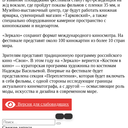
ж/д вокзале, где пройдут показы фильмов с пленки 35 мм, и
Музейно-выставочный центр, где будут работать книжная
ярмарка, сувенирный магазин «Тарковский», а также
специально оборудованное камерное пространство с
кинопоказами и видеоартом.
«Зеркало» сохранит формат международного киносмотра. На
фестивале представят около 100 кинокартин из более 10 стран
мира.
Зрителям представят традиционную программу российского
кино «Свои». В этом году на «Зеркало» вернется «Костюм в
кино» — кураторская программа художника по костюмам
Надежды Васильевой. Впервые на фестивале будет
представлена секция «Переплетения», которая будет включать
в себя фильмы, c одной стороны исследующие границы
актуального кинематографа, а с другой — осмысляющие роль
моды, искусства и дизайна в современном мире.
Версия для слабовидящих
Search
for:
Свежие записи