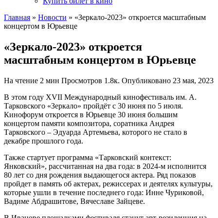
Купить билет в кино
Главная
»
Новости
»
«Зеркало-2023» откроется масштабным
концертом в Юрьевце
«Зеркало-2023» откроется
масштабным концертом в Юрьевце
На чтение
2 мин
Просмотров
1.8к.
Опубликовано
23 мая, 2023
В этом году XVII Международный кинофестиваль им. А.
Тарковского «Зеркало» пройдёт с 30 июня по 5 июля.
Кинофорум откроется в Юрьевце 30 июня большим
концертом памяти композитора, соратника Андрея
Тарковского – Эдуарда Артемьева, которого не стало в
декабре прошлого года.
Также стартует программа «Тарковский контекст:
Янковский», рассчитанная на два года: в 2024-м исполнится
80 лет со дня рождения выдающегося актера. Ряд показов
пройдет в память об актерах, режиссерах и деятелях культуры,
которые ушли в течение последнего года: Инне Чуриковой,
Вадиме Абдрашитове, Вячеславе Зайцеве.
В Иванове площадками фестиваля станут арт-резиденция на