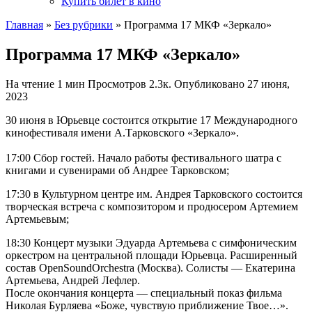
Купить билет в кино
Главная
»
Без рубрики
»
Программа 17 МКФ «Зеркало»
Программа 17 МКФ «Зеркало»
На чтение
1 мин
Просмотров
2.3к.
Опубликовано
27 июня,
2023
30 июня в Юрьевце состоится открытие 17 Международного
кинофестиваля имени А.Тарковского «Зеркало».
17:00 Сбор гостей. Начало работы фестивального шатра с
книгами и сувенирами об Андрее Тарковском;
17:30 в Культурном центре им. Андрея Тарковского состоится
творческая встреча с композитором и продюсером Артемием
Артемьевым;
18:30 Концерт музыки Эдуарда Артемьева с симфоническим
оркестром на центральной площади Юрьевца. Расширенный
состав OpenSoundOrchestra (Москва). Солисты — Екатерина
Артемьева, Андрей Лефлер.
После окончания концерта — специальный показ фильма
Николая Бурляева «Боже, чувствую приближение Твое…».