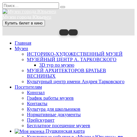
Перейти
Search
к
for:
содержанию
Музеи города Юрьевец
Купить билет в кино
Главная
Музеи
ИСТОРИКО-ХУДОЖЕСТВЕННЫЙ МУЗЕЙ
МУЗЕЙНЫЙ ЦЕНТР А. ТАРКОВСКОГО
3D тур по музею
МУЗЕЙ АРХИТЕКТОРОВ БРАТЬЕВ
ВЕСНИНЫХ
Культурный центр имени Андрея Тарковского
Посетителям
Кинозал
График работы музеев
Контакты
Культура для школьников
Нормативные документы
Прейскурант
Бесплатное посещение музеев
Пушкинская карта
Культурные события в «Музеи г.Юрьевца»
по