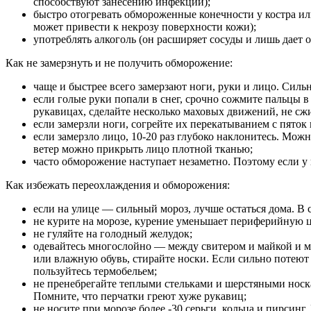
способствуют занесению инфекции);
быстро отогревать обмороженные конечности у костра ил
может привести к некрозу поверхности кожи);
употреблять алкоголь (он расширяет сосуды и лишь дает о
Как не замерзнуть и не получить обморожение:
чаще и быстрее всего замерзают ноги, руки и лицо. Си
если голые руки попали в снег, срочно сожмите пальцы в 
рукавицах, сделайте несколько маховых движений, не сж
если замерзли ноги, согрейте их перекатыванием с пяток
если замерзло лицо, 10-20 раз глубоко наклонитесь. Мож
ветер можно прикрыть лицо плотной тканью;
часто обморожение наступает незаметно. Поэтому если у 
Как избежать переохлаждения и обморожения:
если на улице — сильный мороз, лучше остаться дома. В 
не курите на морозе, курение уменьшает периферийную 
не гуляйте на голодный желудок;
одевайтесь многослойно — между свитером и майкой и ме
или влажную обувь, стирайте носки. Если сильно потеют
пользуйтесь термобельем;
не пренебрегайте теплыми стельками и шерстяными носк
Помните, что перчатки греют хуже рукавиц;
не носите при морозе более -30 серьги, кольца и пирсин