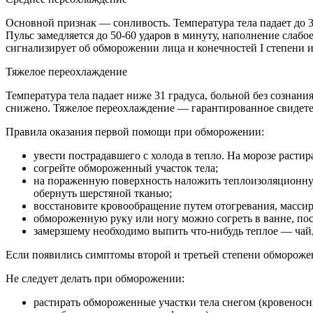
Основной признак — сонливость. Температура тела падает до 3
Пульс замедляется до 50-60 ударов в минуту, наполнение слаб
сигнализирует об обморожении лица и конечностей I степени 
Тяжелое переохлаждение
Температура тела падает ниже 31 градуса, больной без сознани
снижено. Тяжелое переохлаждение — гарантированное свидетел
Правила оказания первой помощи при обморожении:
увести пострадавшего с холода в тепло. На морозе растир
согрейте обмороженный участок тела;
на пораженную поверхность наложить теплоизоляционную 
обернуть шерстяной тканью;
восстановите кровообращение путем отогревания, массир
обмороженную руку или ногу можно согреть в ванне, пост
замерзшему необходимо выпить что-нибудь теплое — чай,
Если появились симптомы второй и третьей степени обморожени
Не следует делать при обморожении:
растирать обмороженные участки тела снегом (кровенос