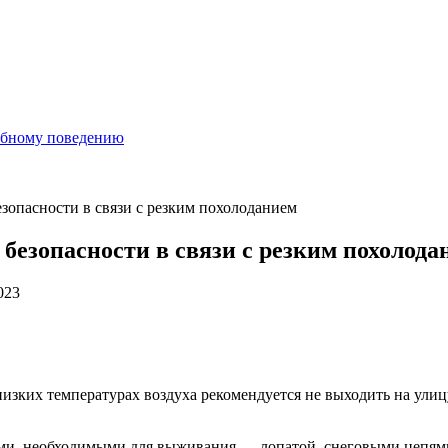
ебному поведению
зопасности в связи с резким похолоданием
безопасности в связи с резким похолода
023
зких температурах воздуха рекомендуется не выходить на улицу
ами, необходимыми для выживания — лопатой, снеговыми цепями