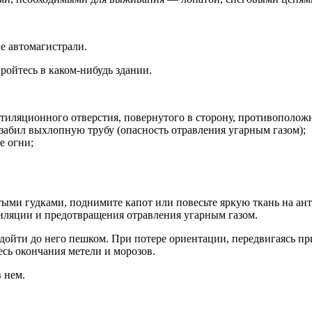
е автомагистрали.
ойтесь в каком-нибудь здании.
тиляционного отверстия, повернутого в сторону, противоположн
 забил выхлопную трубу (опасность отравления угарным газом);
е огни;
тыми гудками, поднимите капот или повесьте яркую ткань на ан
иляции и предотвращения отравления угарным газом.
 дойти до него пешком. При потере ориентации, передвигаясь п
сь окончания метели и морозов.
 нем.