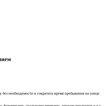
нием
 без необходимости и сократить время пребывания на улице
, фонариками, спальными мешками, запасом продуктов и т.д.