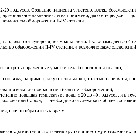
2-29 градусов. Сознание пациента угнетено, взгляд бессмыслен
ое, артериальное давление слегка понижено, дыхание редкое — д
и возможном обморожении II-IV степени.
я, наблюдаются судороги, возможна рвота. Пульс замедлен до 45-
ьство обморожений II-IV степени, а возможно даже оледенений
ать и греть пораженные участки тела бесполезно и опасно;
повязку, например, такую: слой марли, толстый слой ваты, сно
ования кожи до покраснения (если нет обморожения);
епенно повышая температуру воды с 20 до 40 градусов, и в теч
 молоко или бульон; — необходимо отслеживать общее состояние
я, срочно обратитесь к врачу.
ные сосуды кистей и стоп очень хрупки и поэтому возможно их 