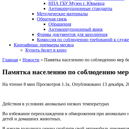
НПА ГБУ Музеи г. Юрьевца
Антикоррупционные стандарты
Методические материалы
Обратная связь
Обращения
Антикоррупционный ящик
Формы документов для заполнения
Комиссия по соблюдению требований к служ
Киноафиша: премьеры месяца
Купить билет в кино
Главная
»
Новости
»
Памятка населению по соблюдению мер бе
Памятка населению по соблюдению мер 
На чтение
8 мин
Просмотров
1.1к.
Опубликовано
13 декабря, 2
Действия в условиях аномально низких температурах
Во избежание переохлаждения и обморожения при аномально ни
детей и домашних животных.
В начале холодного сезона снабдите свой автомобиль предмет