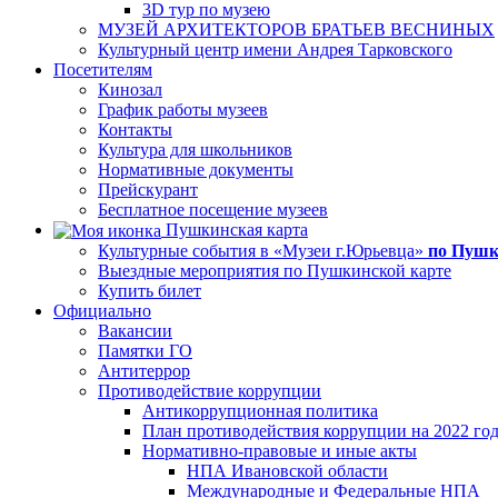
3D тур по музею
МУЗЕЙ АРХИТЕКТОРОВ БРАТЬЕВ ВЕСНИНЫХ
Культурный центр имени Андрея Тарковского
Посетителям
Кинозал
График работы музеев
Контакты
Культура для школьников
Нормативные документы
Прейскурант
Бесплатное посещение музеев
Пушкинская карта
Культурные события в «Музеи г.Юрьевца»
по Пушк
Выездные мероприятия по Пушкинской карте
Купить билет
Официально
Вакансии
Памятки ГО
Антитеррор
Противодействие коррупции
Антикоррупционная политика
План противодействия коррупции на 2022 го
Нормативно-правовые и иные акты
НПА Ивановской области
Международные и Федеральные НПА