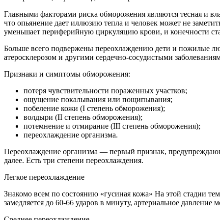
Главными факторами риска обморожения являются тесная и влаж
что опьянение дает иллюзию тепла и человек может не заметит
уменьшает периферийную циркуляцию крови, и конечности ста
Больше всего подвержены переохлаждению дети и пожилые люди
атеросклерозом и другими сердечно-сосудистыми заболеваниям
Признаки и симптомы обморожения:
потеря чувствительности пораженных участков;
ощущение покалывания или пощипывания;
побеление кожи (I степень обморожения);
волдыри (II степень обморожения);
потемнение и отмирание (III степень обморожения);
переохлаждение организма.
Переохлаждение организма — первый признак, предупреждающи
далее. Есть три степени переохлаждения.
Легкое переохлаждение
Знакомо всем по состоянию «гусиная кожа» На этой стадии темп
замедляется до 60-66 ударов в минуту, артериальное давление
Среднее переохлаждение