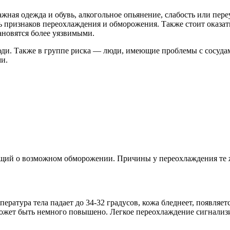
ная одежда и обувь, алкогольное опьянение, слабость или пере
ь признаков переохлаждения и обморожения. Также стоит оказат
новятся более уязвимыми.
. Также в группе риска — люди, имеющие проблемы с сосудами,
и.
й о возможном обморожении. Причины у переохлаждения те же, 
ература тела падает до 34-32 градусов, кожа бледнеет, появляет
 может быть немного повышено. Легкое переохлаждение сигнализ