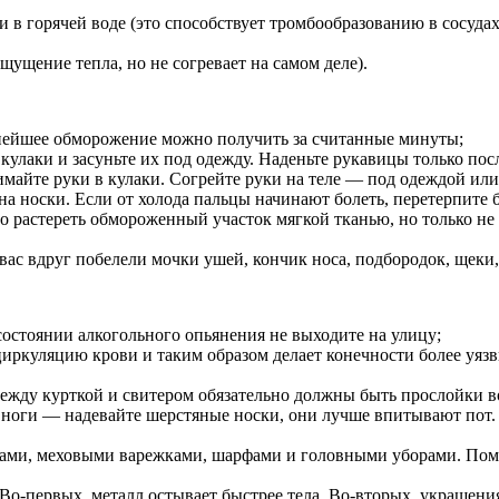
и в горячей воде (это способствует тромбообразованию в сосуда
щущение тепла, но не согревает на самом деле).
льнейшее обморожение можно получить за считанные минуты;
кулаки и засуньте их под одежду. Наденьте рукавицы только посл
имайте руки в кулаки. Согрейте руки на теле — под одеждой или
 на носки. Если от холода пальцы начинают болеть, перетерпите
но растереть обмороженный участок мягкой тканью, но только не
вас вдруг побелели мочки ушей, кончик носа, подбородок, щеки, 
состоянии алкогольного опьянения не выходите на улицу;
циркуляцию крови и таким образом делает конечности более уяз
жду курткой и свитером обязательно должны быть прослойки во
 ноги — надевайте шерстяные носки, они лучше впитывают пот.
ами, меховыми варежками, шарфами и головными уборами. Помни
г. Во-первых, металл остывает быстрее тела. Во-вторых, украше