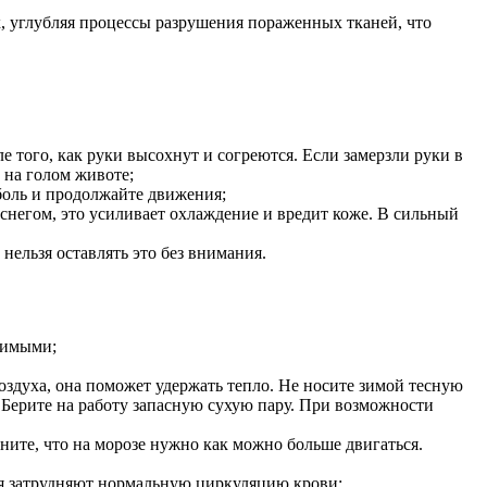
х, углубляя процессы разрушения пораженных тканей, что
е того, как руки высохнут и согреются. Если замерзли руки в
 на голом животе;
 боль и продолжайте движения;
 снегом, это усиливает охлаждение и вредит коже. В сильный
нельзя оставлять это без внимания.
вимыми;
здуха, она поможет удержать тепло. Не носите зимой тесную
 Берите на работу запасную сухую пару. При возможности
те, что на морозе нужно как можно больше двигаться.
ния затрудняют нормальную циркуляцию крови;