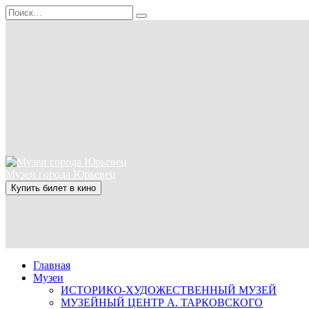
Перейти
Search
к
for:
содержанию
Музеи города Юрьевец
Купить билет в кино
Главная
Музеи
ИСТОРИКО-ХУДОЖЕСТВЕННЫЙ МУЗЕЙ
МУЗЕЙНЫЙ ЦЕНТР А. ТАРКОВСКОГО