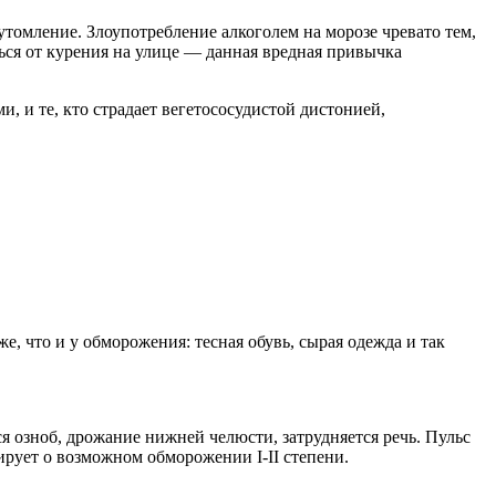
утомление. Злоупотребление алкоголем на морозе чревато тем,
ься от курения на улице — данная вредная привычка
 и те, кто страдает вегетососудистой дистонией,
что и у обморожения: тесная обувь, сырая одежда и так
ся озноб, дрожание нижней челюсти, затрудняется речь. Пульс
ирует о возможном обморожении I-II степени.