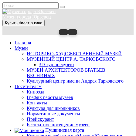
Перейти
Search
к
for:
содержанию
Музеи города Юрьевец
Купить билет в кино
Главная
Музеи
ИСТОРИКО-ХУДОЖЕСТВЕННЫЙ МУЗЕЙ
МУЗЕЙНЫЙ ЦЕНТР А. ТАРКОВСКОГО
3D тур по музею
МУЗЕЙ АРХИТЕКТОРОВ БРАТЬЕВ
ВЕСНИНЫХ
Культурный центр имени Андрея Тарковского
Посетителям
Кинозал
График работы музеев
Контакты
Культура для школьников
Нормативные документы
Прейскурант
Бесплатное посещение музеев
Пушкинская карта
Культурные события в «Музеи г.Юрьевца»
по