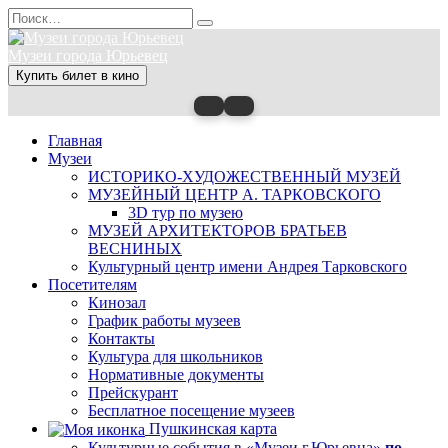
Перейти
Search
к
for:
содержанию
Музеи города Юрьевец
Купить билет в кино
Главная
Музеи
ИСТОРИКО-ХУДОЖЕСТВЕННЫЙ МУЗЕЙ
МУЗЕЙНЫЙ ЦЕНТР А. ТАРКОВСКОГО
3D тур по музею
МУЗЕЙ АРХИТЕКТОРОВ БРАТЬЕВ
ВЕСНИНЫХ
Культурный центр имени Андрея Тарковского
Посетителям
Кинозал
График работы музеев
Контакты
Культура для школьников
Нормативные документы
Прейскурант
Бесплатное посещение музеев
Пушкинская карта
Культурные события в «Музеи г.Юрьевца»
по