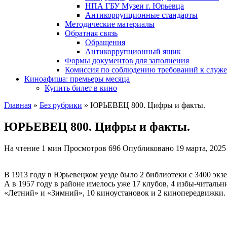
НПА ГБУ Музеи г. Юрьевца
Антикоррупционные стандарты
Методические материалы
Обратная связь
Обращения
Антикоррупционный ящик
Формы документов для заполнения
Комиссия по соблюдению требований к служ
Киноафиша: премьеры месяца
Купить билет в кино
Главная
»
Без рубрики
»
ЮРЬЕВЕЦ 800. Цифры и факты.
ЮРЬЕВЕЦ 800. Цифры и факты.
На чтение
1 мин
Просмотров
696
Опубликовано
19 марта, 2025
В 1913 году в Юрьевецком уезде было 2 библиотеки с 3400 экз
А в 1957 году в районе имелось уже 17 клубов, 4 избы-читаль
«Летний» и «Зимний», 10 киноустановок и 2 кинопередвижки.