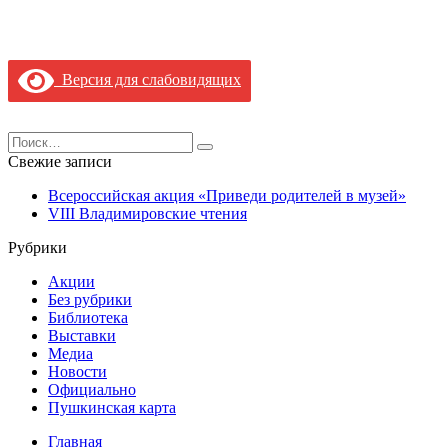
Версия для слабовидящих
Search
for:
Свежие записи
Всероссийская акция «Приведи родителей в музей»
VIII Владимировские чтения
Рубрики
Акции
Без рубрики
Библиотека
Выставки
Медиа
Новости
Официально
Пушкинская карта
Главная