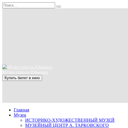
Перейти
Search
к
for:
содержанию
Музеи города Юрьевец
Купить билет в кино
Главная
Музеи
ИСТОРИКО-ХУДОЖЕСТВЕННЫЙ МУЗЕЙ
МУЗЕЙНЫЙ ЦЕНТР А. ТАРКОВСКОГО