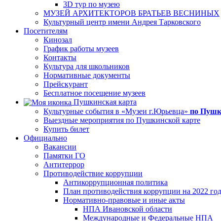
3D тур по музею
МУЗЕЙ АРХИТЕКТОРОВ БРАТЬЕВ ВЕСНИНЫХ
Культурный центр имени Андрея Тарковского
Посетителям
Кинозал
График работы музеев
Контакты
Культура для школьников
Нормативные документы
Прейскурант
Бесплатное посещение музеев
Пушкинская карта
Культурные события в «Музеи г.Юрьевца»
по Пушк
Выездные мероприятия по Пушкинской карте
Купить билет
Официально
Вакансии
Памятки ГО
Антитеррор
Противодействие коррупции
Антикоррупционная политика
План противодействия коррупции на 2022 го
Нормативно-правовые и иные акты
НПА Ивановской области
Международные и Федеральные НПА