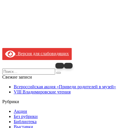
Версия для слабовидящих
Search
for:
Свежие записи
Всероссийская акция «Приведи родителей в музей»
VIII Владимировские чтения
Рубрики
Акции
Без рубрики
Библиотека
Выставки