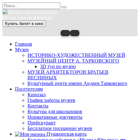
Перейти
Search
к
for:
содержанию
Музеи города Юрьевец
Купить билет в кино
Главная
Музеи
ИСТОРИКО-ХУДОЖЕСТВЕННЫЙ МУЗЕЙ
МУЗЕЙНЫЙ ЦЕНТР А. ТАРКОВСКОГО
3D тур по музею
МУЗЕЙ АРХИТЕКТОРОВ БРАТЬЕВ
ВЕСНИНЫХ
Культурный центр имени Андрея Тарковского
Посетителям
Кинозал
График работы музеев
Контакты
Культура для школьников
Нормативные документы
Прейскурант
Бесплатное посещение музеев
Пушкинская карта
Культурные события в «Музеи г.Юрьевца»
по