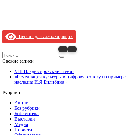
Версия для слабовидящих
Search
for:
Свежие записи
VIII Владимировские чтения
«Ремедиация культуры в цифровую эпоху на примере
наследия И.Я.Билибина»
Рубрики
Акции
Без рубрики
Библиотека
Выставки
Медиа
Новости