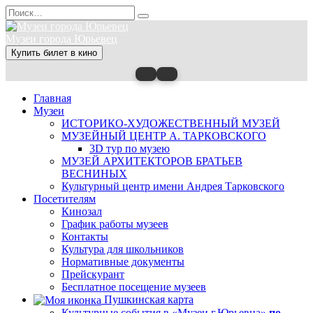
Перейти
Search
к
for:
содержанию
Музеи города Юрьевец
Купить билет в кино
Главная
Музеи
ИСТОРИКО-ХУДОЖЕСТВЕННЫЙ МУЗЕЙ
МУЗЕЙНЫЙ ЦЕНТР А. ТАРКОВСКОГО
3D тур по музею
МУЗЕЙ АРХИТЕКТОРОВ БРАТЬЕВ
ВЕСНИНЫХ
Культурный центр имени Андрея Тарковского
Посетителям
Кинозал
График работы музеев
Контакты
Культура для школьников
Нормативные документы
Прейскурант
Бесплатное посещение музеев
Пушкинская карта
Культурные события в «Музеи г.Юрьевца»
по