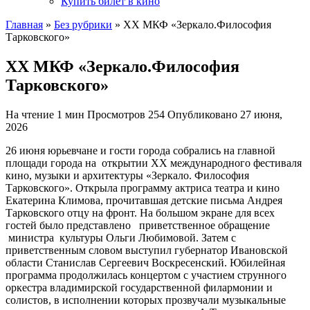
Купить билет в кино
Главная
»
Без рубрики
»
ХХ МКФ «Зеркало.Философия
Тарковского»
ХХ МКФ «Зеркало.Философия
Тарковского»
На чтение
1 мин
Просмотров
254
Опубликовано
27 июня,
2026
26 июня юрьевчане и гости города собрались на главной
площади города на открытии XX международного фестиваля
кино, музыки и архитектуры «Зеркало. Философия
Тарковского». Открыла программу актриса театра и кино
Екатерина Климова, прочитавшая детские письма Андрея
Тарковского отцу на фронт. На большом экране для всех
гостей было представлено приветственное обращение
министра культуры Ольги Любимовой. Затем с
приветственным словом выступил губернатор Ивановской
области Станислав Сергеевич Воскресенский. Юбилейная
программа продолжилась концертом с участием струнного
оркестра владимирской государственной филармонии и
солистов, в исполнении которых прозвучали музыкальные