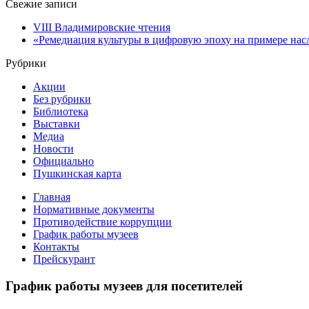
for:
Свежие записи
VIII Владимировские чтения
«Ремедиация культуры в цифровую эпоху на примере нас
Рубрики
Акции
Без рубрики
Библиотека
Выставки
Медиа
Новости
Официально
Пушкинская карта
Главная
Нормативные документы
Противодействие коррупции
График работы музеев
Контакты
Прейскурант
График работы музеев для посетителей