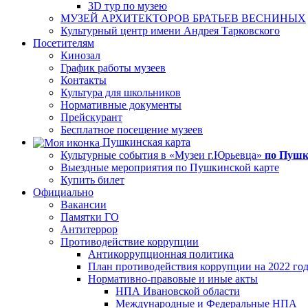
3D тур по музею
МУЗЕЙ АРХИТЕКТОРОВ БРАТЬЕВ ВЕСНИНЫХ
Культурный центр имени Андрея Тарковского
Посетителям
Кинозал
График работы музеев
Контакты
Культура для школьников
Нормативные документы
Прейскурант
Бесплатное посещение музеев
Пушкинская карта
Культурные события в «Музеи г.Юрьевца»
по Пушк
Выездные мероприятия по Пушкинской карте
Купить билет
Официально
Вакансии
Памятки ГО
Антитеррор
Противодействие коррупции
Антикоррупционная политика
План противодействия коррупции на 2022 го
Нормативно-правовые и иные акты
НПА Ивановской области
Международные и Федеральные НПА