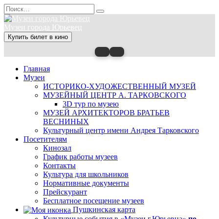
Перейти
Search
к
for:
содержанию
Музеи города Юрьевец
Купить билет в кино
Главная
Музеи
ИСТОРИКО-ХУДОЖЕСТВЕННЫЙ МУЗЕЙ
МУЗЕЙНЫЙ ЦЕНТР А. ТАРКОВСКОГО
3D тур по музею
МУЗЕЙ АРХИТЕКТОРОВ БРАТЬЕВ
ВЕСНИНЫХ
Культурный центр имени Андрея Тарковского
Посетителям
Кинозал
График работы музеев
Контакты
Культура для школьников
Нормативные документы
Прейскурант
Бесплатное посещение музеев
Пушкинская карта
Культурные события в «Музеи г.Юрьевца»
по