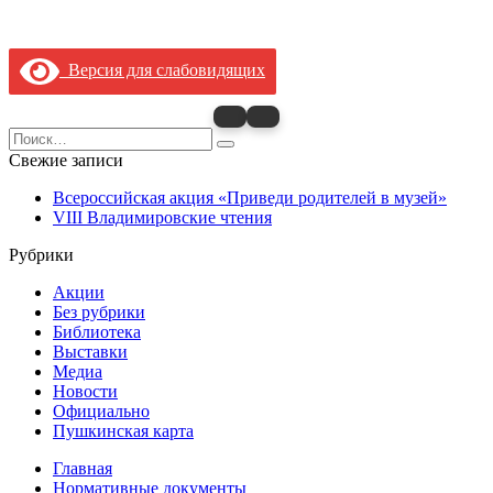
Версия для слабовидящих
Search
for:
Свежие записи
Всероссийская акция «Приведи родителей в музей»
VIII Владимировские чтения
Рубрики
Акции
Без рубрики
Библиотека
Выставки
Медиа
Новости
Официально
Пушкинская карта
Главная
Нормативные документы