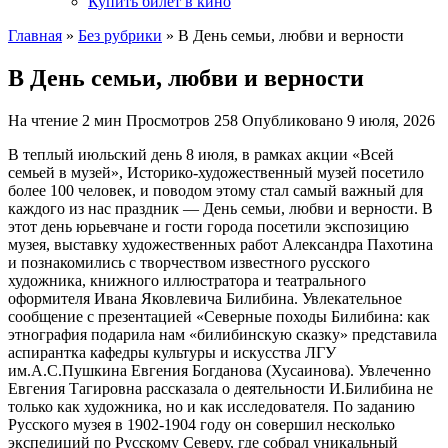
Купить билет в кино
Главная
»
Без рубрики
»
В День семьи, любви и верности
В День семьи, любви и верности
На чтение
2 мин
Просмотров
258
Опубликовано
9 июля, 2026
В теплый июльский день 8 июля, в рамках акции «Всей
семьей в музей», Историко-художественный музей посетило
более 100 человек, и поводом этому стал самый важный для
каждого из нас праздник — День семьи, любви и верности. В
этот день юрьевчане и гости города посетили экспозицию
музея, выставку художественных работ Александра Пахотина
и познакомились с творчеством известного русского
художника, книжного иллюстратора и театрального
оформителя Ивана Яковлевича Билибина. Увлекательное
сообщение с презентацией «Северные походы Билибина: как
этнография подарила нам «билибинскую сказку» представила
аспирантка кафедры культуры и искусства ЛГУ
им.А.С.Пушкина Евгения Богданова (Хусаинова). Увлеченно
Евгения Тагировна рассказала о деятельности И.Билибина не
только как художника, но и как исследователя. По заданию
Русского музея в 1902-1904 году он совершил несколько
экспедиций по Русскому Северу, где собрал уникальный