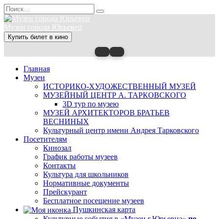
Перейти
Search
к
for:
содержанию
Музеи города Юрьевец
Купить билет в кино
Главная
Музеи
ИСТОРИКО-ХУДОЖЕСТВЕННЫЙ МУЗЕЙ
МУЗЕЙНЫЙ ЦЕНТР А. ТАРКОВСКОГО
3D тур по музею
МУЗЕЙ АРХИТЕКТОРОВ БРАТЬЕВ
ВЕСНИНЫХ
Культурный центр имени Андрея Тарковского
Посетителям
Кинозал
График работы музеев
Контакты
Культура для школьников
Нормативные документы
Прейскурант
Бесплатное посещение музеев
Пушкинская карта
Культурные события в «Музеи г.Юрьевца»
по