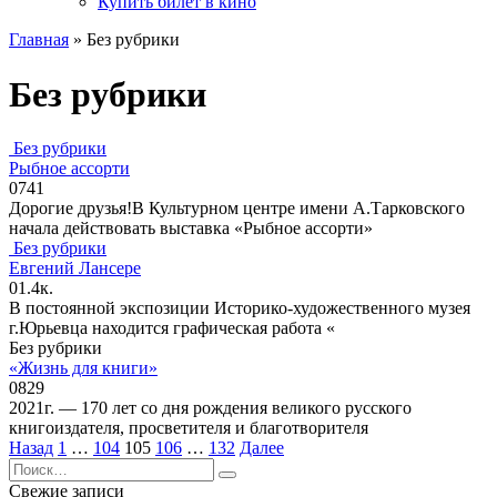
Купить билет в кино
Главная
»
Без рубрики
Без рубрики
Без рубрики
Рыбное ассорти
0
741
Дорогие друзья!В Культурном центре имени А.Тарковского
начала действовать выставка «Рыбное ассорти»
Без рубрики
Евгений Лансере
0
1.4к.
В постоянной экспозиции Историко-художественного музея
г.Юрьевца находится графическая работа «
Без рубрики
«Жизнь для книги»
0
829
2021г. — 170 лет со дня рождения великого русского
книгоиздателя, просветителя и благотворителя
Пагинация
Назад
1
…
104
105
106
…
132
Далее
записей
Search
for:
Свежие записи