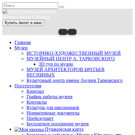
Перейти
Search
к
for:
содержанию
Музеи города Юрьевец
Купить билет в кино
Главная
Музеи
ИСТОРИКО-ХУДОЖЕСТВЕННЫЙ МУЗЕЙ
МУЗЕЙНЫЙ ЦЕНТР А. ТАРКОВСКОГО
3D тур по музею
МУЗЕЙ АРХИТЕКТОРОВ БРАТЬЕВ
ВЕСНИНЫХ
Культурный центр имени Андрея Тарковского
Посетителям
Кинозал
График работы музеев
Контакты
Культура для школьников
Нормативные документы
Прейскурант
Бесплатное посещение музеев
Пушкинская карта
Культурные события в «Музеи г.Юрьевца»
по