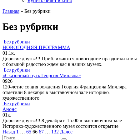
Купить билет в кино
Главная
»
Без рубрики
Без рубрики
Без рубрики
НОВОГОДНЯЯ ПРОГРАММА
0
1.1к.
Дорогие друзья!!! Приближаются новогодние праздники и мы
с большой радостью ждем вас в наших музеях.
Без рубрики
«Сказочный путь Георгия Милляра»
0
926
120-летие со дня рождения Георгия Францевича Милляра
отметили 8 декабря в выставочном зале историко-
художественного
Без рубрики
Анонс
0
1к.
Дорогие друзья!!! 8 декабря в 15-00 в выставочном зале
Историко-художественного музея состоится открытие
Пагинация
Назад
1
…
65
66
67
…
132
Далее
записей
Search