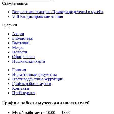
for:
Свежие записи
Всероссийская акция «Приведи родителей в музей»
VIII Владимировские чтения
Рубрики
Акции
Библиотека
Выставки
Медиа
Новости
Официально
Пушкинская карта
Главная
Нормативные документы
Противодействие коррупции
График работы музеев
Контакты
Прейскурант
График работы музеев для посетителей
Музей работает:
с 10:00 — 18:00